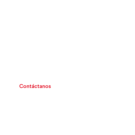
En Quick and Tasty somos el
aliado que potencia tu
producción y optimiza tu
operación
Nuestra maquila en lácteos es la
solución para crecer sin límites.
Contáctanos