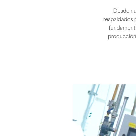
Desde nue
respaldados p
fundamenta
producción 