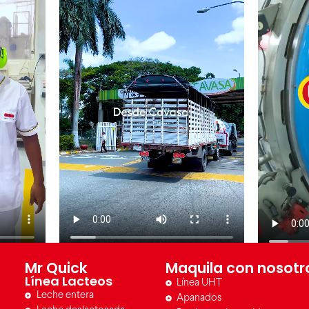
Mr Quick
Maquila con nosotr
Línea Lacteos
Línea UHT
Leche entera
Apanados