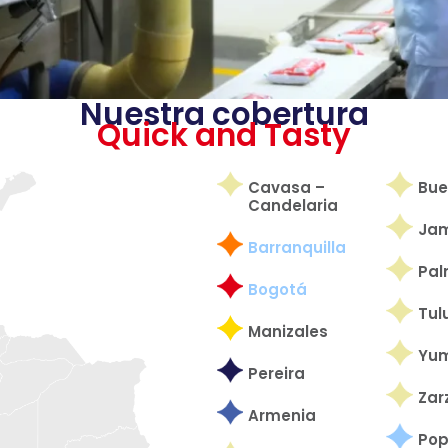
Nuestra cobertura
Quick and Tasty
Cavasa –
Bue
Candelaria
Ja
Barranquilla
Pal
Bogotá
Tul
Manizales
Yu
Pereira
Zar
Armenia
Po