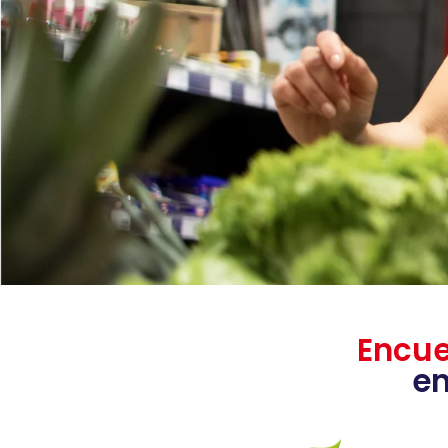
Encue
en