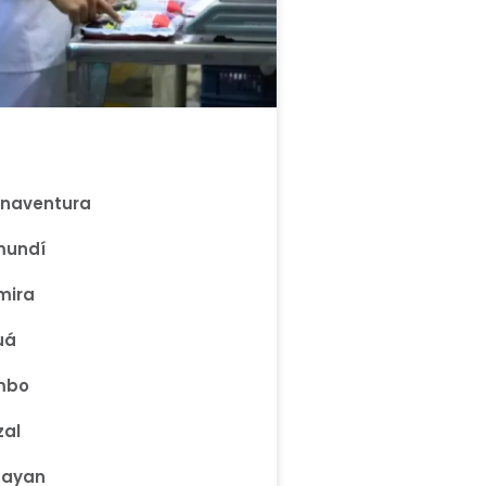
naventura
mundí
mira
uá
mbo
zal
payan