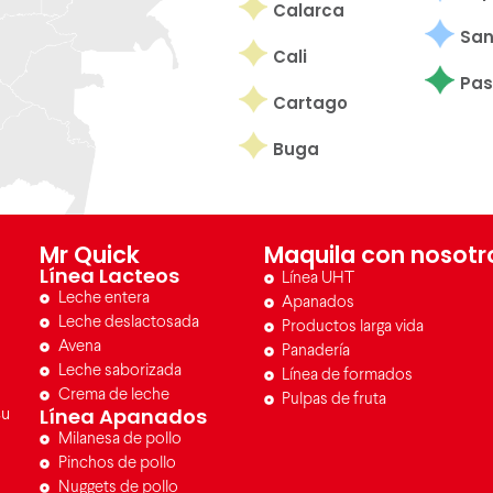
Calarca
San
Cali
Pas
Cartago
Buga
Mr Quick
Maquila con nosotr
Línea Lacteos
Línea UHT
Leche entera
Apanados
Leche deslactosada
Productos larga vida
Avena
Panadería
Leche saborizada
Línea de formados
Crema de leche
Pulpas de fruta
Línea Apanados
su
Milanesa de pollo
Pinchos de pollo
Nuggets de pollo